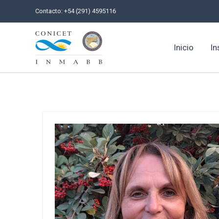
Ir
Contacto: +54 (291) 4595116
al
contenido
Inicio
In